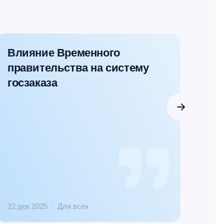
Влияние Временного
Ка
правительства на систему
го
госзаказа
го
за
22 дек 2025
Для всех
22 д