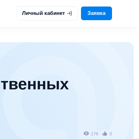
Личный кабинет
Заявка
ственных
178
0