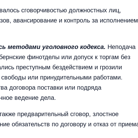
овалось сговорчивостью должностных лиц,
зов, авансирование и контроль за исполнением
сь методами уголовного кодекса.
Неподача
убернские финотделы или допуск к торгам без
ались преступным бездействием и грозили
 свободы или принудительными работами.
тва договора поставки или подряда
нное ведение дела.
также предварительный сговор, злостное
ие обязательств по договору и отказ от прием