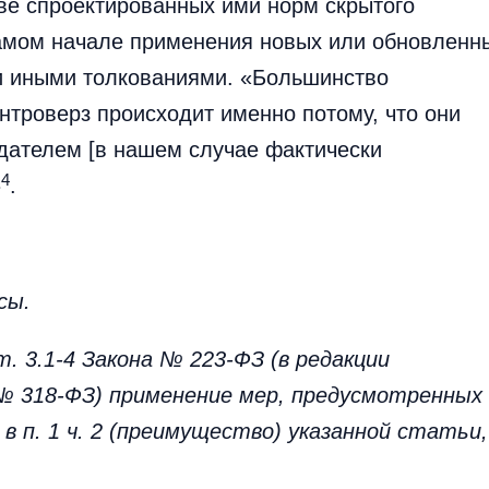
аве спроектированных ими норм скрытого
самом начале применения новых или обновленн
ти иными толкованиями. «Большинство
нтроверз происходит именно потому, что они
дателем [в нашем случае фактически
4
»
.
сы.
. 3.1-4 Закона № 223-ФЗ (в редакции
 № 318-ФЗ) применение мер, предусмотренных
п. в п. 1 ч. 2 (преимущество) указанной статьи,