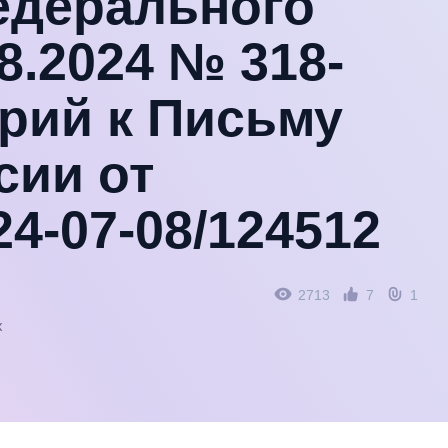
едерального
08.2024 № 318-
рий к Письму
сии от
24-07-08/124512
2713
7
1
х