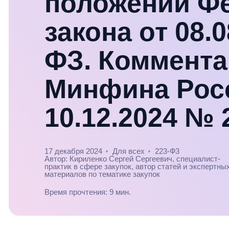
положений Ф
закона от 08.
ФЗ. Коммента
Минфина Рос
10.12.2024 № 
17 декабря 2024
Для всех
223-Ф3
Автор: Кириленко Сергей Сергеевич, специалист-
практик в сфере закупок, автор статей и экспертны
материалов по тематике закупок
Время прочтения: 9 мин.