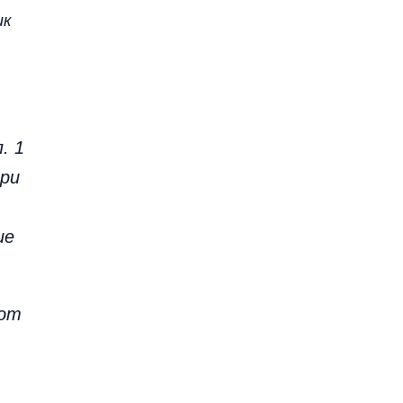
ик
. 1
при
ие
 от