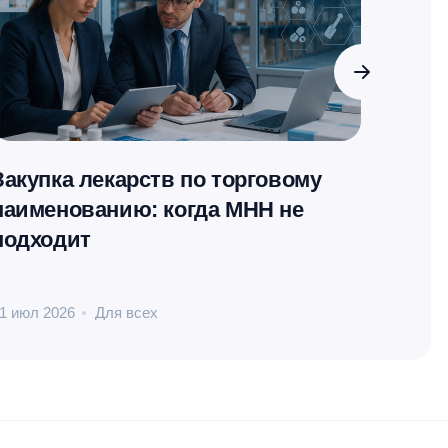
Закупка лекарств по торговому
Монит
наименованию: когда МНН не
прак
подходит
1 июл 2026
Для всех
16 июл 