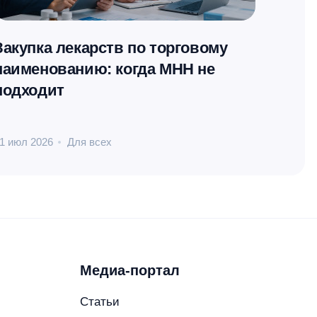
Закупка лекарств по торговому
Монит
наименованию: когда МНН не
прак
подходит
1 июл 2026
Для всех
16 июл 
Медиа-портал
Статьи