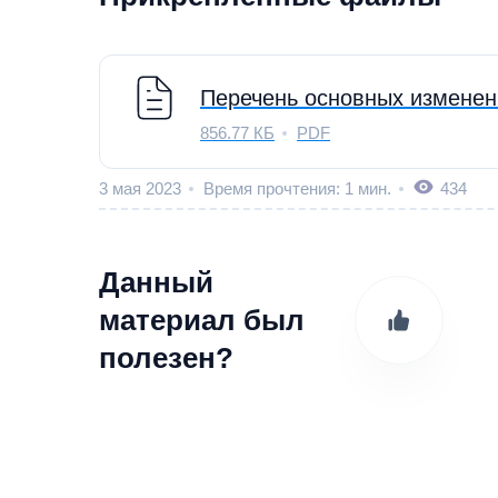
Перечень основных изменени
856.77 КБ
PDF
3 мая 2023
Время прочтения: 1 мин.
434
Данный
материал был
полезен?