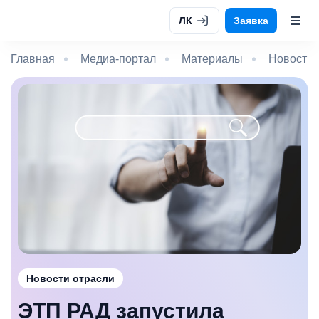
ЛК
Заявка
Главная
Медиа-портал
Материалы
Новости 
Новости отрасли
ЭТП РАД запустила