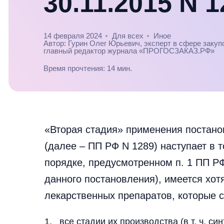
30.11.2015 N 
14 февраля 2024
Для всех
Иное
Автор: Гурин Олег Юрьевич, эксперт в сфере закуп
главный редактор журнала «ПРОГОСЗАКАЗ.РФ»
Время прочтения: 14 мин.
«Вторая стадия» применения постано
(далее – ПП РФ N 1289) наступает в т
порядке, предусмотренном п. 1 ПП РФ
данного постановления), имеется хот
лекарственных препаратов, которые 
все стадии их производства (в т. ч. 