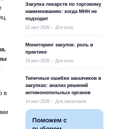
Закупка лекарств по торговому
е
наименованию: когда МНН не
яц.
подходит
21 июл 2026
Для всех
Мониторинг закупок: роль в
а.
практике
ены
16 июл 2026
Для всех
ь
Типичные ошибки заказчиков в
закупках: анализ решений
о в
антимонопольных органов
14 июл 2026
Для заказчиков
ыми
Поможем с
выбором