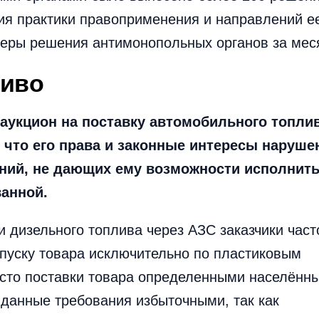
ия практики правоприменения и направлений е
еры решения антимонопольных органов за мес
ливо
 аукцион на поставку автомобильного топлив
 что его права и законные интересы наруш
аний, не дающих ему возможности исполнит
ванной.
и дизельного топлива через АЗС заказчики част
тпуску товара исключительно по пластиковым
есто поставки товара определенными населённ
 данные требования избыточными, так как