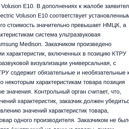
c Voluson E10. В дополнениях к жалобе заявите
lectric Voluson E10 соответствует установленны
его стоимость значительно превышает НМЦК, а
актеристикам система ультразвуковая
amsung Medison. Заказчиком произведено
ии характеристик, включенных в позицию КТРУ
развуковой визуализации универсальная, с
ТРУ содержит обязательные и необязательные 
по некоторым характеристикам товара позиция
 значения. Контрольный орган считает, что,
ений характеристик, заказчик должен убедитьс
овлению значений характеристик товара,
товар одного производителя. Заказчиком не был