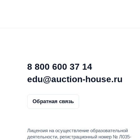
более 200 публикаций по а
Независимый эксперт, аккр
сфере закупок, опубликова
проведение антикоррупцион
актов и проектов нормативн
Член Совета ТПП РФ по разв
деятельности корпораций и 
8 800 600 37 14
edu@auction-house.ru
Обратная связь
Лицензия на осуществление образовательной
деятельности, регистрационный номер № Л035-