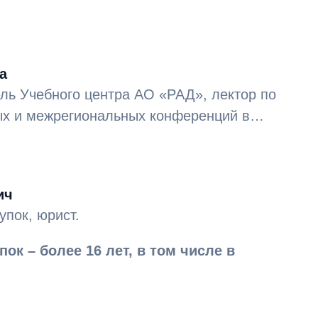
а
ль Учебного центра АО «РАД», лектор по
ых и межрегиональных конференций в
ок – 12 лет.
ич
упок, юрист.
ок – более 16 лет, в том числе в
ласти.
юридическое сопровождение деятельности