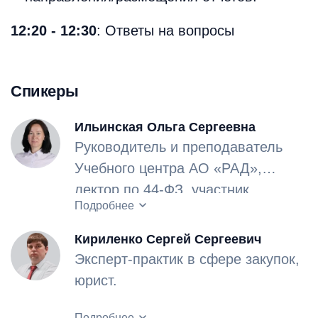
12:20 - 12:30
: Ответы на вопросы
Спикеры
Ильинская Ольга Сергеевна
Руководитель и преподаватель
Учебного центра АО «РАД»,
лектор по 44-ФЗ, участник
Опыт работы в сфере закупок –
Подробнее
региональных и межрегиональных
12 лет.
конференций в сфере закупок.
Кириленко Сергей Сергеевич
Эксперт-практик в сфере закупок,
юрист.
Опыт работы в сфере закупок –
Подробнее