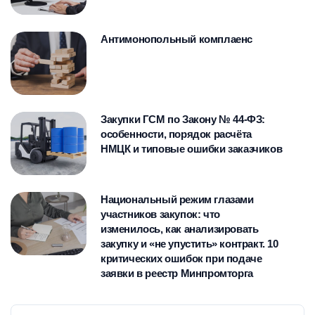
крупных региональных и
юридических лиц. Ведущий
Имеет большой практический опыт
межрегиональных закупочных
семинаров и вебинаров,
Антимонопольный комплаенс
в консультировании заказчиков и
конференциях и форумах, в том
посвященных практическим
участников закупок по вопросам
числе на Санкт-Петербургском
вопросам осуществления закупок.
осуществления закупок, в том
международном форуме
числе различной отраслевой
контрактных отношений, выставке-
Закупки ГСМ по Закону № 44-ФЗ:
направленности.
форуме «Здравоохранение
особенности, порядок расчёта
НМЦК и типовые ошибки заказчиков
Урала» в г. Екатеринбурге,
Международном форуме о
закупках в строительстве и
Национальный режим глазами
участников закупок: что
проектировании «WORLD
изменилось, как анализировать
BUILD/STATE CONTRACT» в г.
закупку и «не упустить» контракт. 10
Екатеринбург, и др.
критических ошибок при подаче
заявки в реестр Минпромторга