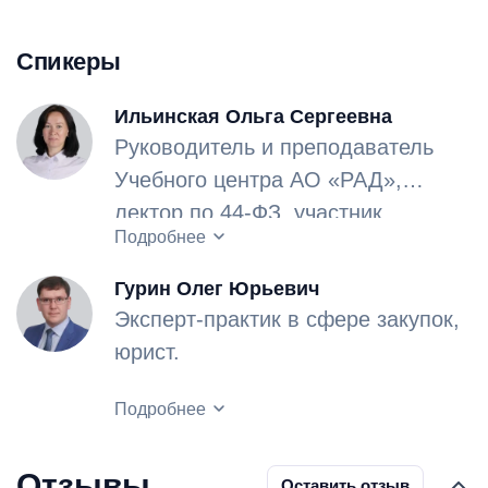
Спикеры
Ильинская Ольга Сергеевна
Руководитель и преподаватель
Учебного центра АО «РАД»,
лектор по 44-ФЗ, участник
Опыт работы в сфере закупок –
Подробнее
региональных и межрегиональных
12 лет.
конференций в сфере закупок.
Гурин Олег Юрьевич
Эксперт-практик в сфере закупок,
юрист.
Опыт работы в сфере закупок –
Подробнее
более 12 лет.
Отзывы
Оставить отзыв