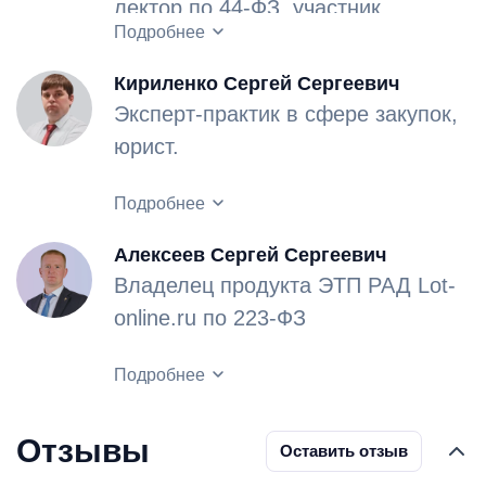
лектор по 44-ФЗ, участник
Опыт работы в сфере закупок –
Подробнее
региональных и межрегиональных
12 лет.
конференций в сфере закупок.
Кириленко Сергей Сергеевич
Эксперт-практик в сфере закупок,
юрист.
Опыт работы в сфере закупок –
Подробнее
более 16 лет, в том числе в
Алексеев Сергей Сергеевич
органах исполнительной
Владелец продукта ЭТП РАД Lot-
Основная специализация -
власти.
online.ru по 223-ФЗ
юридическое сопровождение
деятельности тендерных отделов
Работал в штате крупных
Подробнее
заказчиков и участников закупок.
государственных заказчиков, в том
числе в «Петербургском
Отзывы
Оставить отзыв
В период с 2017 по 2019 гг.
государственном университете