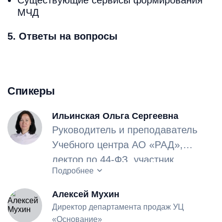
МЧД
5. Ответы на вопросы
Спикеры
Ильинская Ольга Сергеевна
Руководитель и преподаватель
Учебного центра АО «РАД»,
лектор по 44-ФЗ, участник
Опыт работы в сфере закупок –
Подробнее
региональных и межрегиональных
12 лет.
конференций в сфере закупок.
Алексей Мухин
Директор департамента продаж УЦ
«Основание»