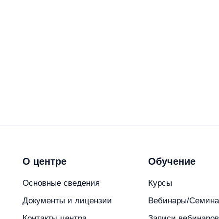
ор журнала ПРОГОСЗАКАЗ.РФ, экспертного
 сфере закупок.
адами на международных, всероссийских и
для специалистов в сфере закупок. Автор
ктуальным вопросам правоприменения в
едитованный Минюстом России на
нных в различных отраслевых СМИ.
ной экспертизы нормативных правовых
ых правовых актов.
итию контрактной системы и закупочной
компаний с государственным участием.
О центре
Обучение
Основные сведения
Курсы
Документы и лицензии
Вебинары/Семин
Контакты центра
Записи вебинаро