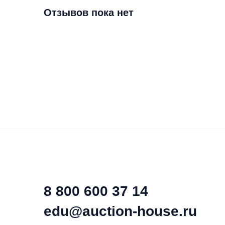
Отзывов пока нет
С 2016 г. – главный редакт
издания для специалистов в
Регулярно выступает с докл
региональных конференциях 
более 200 публикаций по а
Независимый эксперт, аккр
сфере закупок, опубликова
проведение антикоррупцион
актов и проектов нормативн
Член Совета ТПП РФ по разв
деятельности корпораций и 
8 800 600 37 14
edu@auction-house.ru