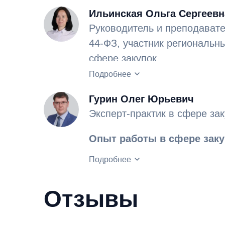
Ильинская Ольга Сергеевн
Руководитель и преподавате
44-ФЗ, участник региональн
сфере закупок.
Опыт работы в сфере закуп
Подробнее
Гурин Олег Юрьевич
Эксперт-практик в сфере зак
Опыт работы в сфере закуп
Подробнее
Руководил контрактной слу
период реализации областн
Отзывы
«Модернизация здравоохран
С 2013 г. преподает на кур
годы». В 2014–2016 гг. рабо
в сфере закупок.
Министерства образования Р