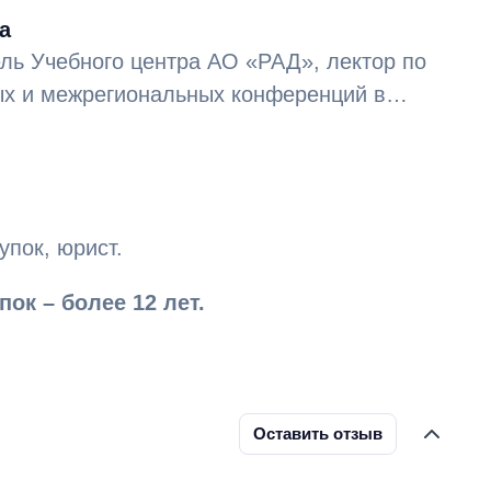
а
ль Учебного центра АО «РАД», лектор по
ых и межрегиональных конференций в
ок – 12 лет.
упок, юрист.
ок – более 12 лет.
жбой учреждения здравоохранения в
ой долгосрочной целевой программы
ения Ростовской области на 2011–2013
Оставить отзыв
сах повышения квалификации специалистов
тал в секторе контрактной службы
остовской области.